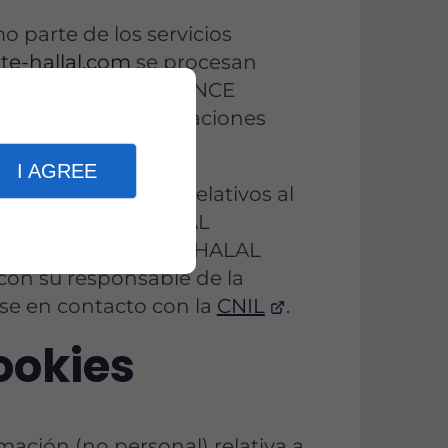
 parte de los servicios
te-hallal.com
se procesan
ten a HALAL ASSURANCE
cibidas en sus aplicaciones
I AGREE
io de sus derechos relativos al
estionados por HALAL
e en contacto con HALAL
on su responsable de la
se en contacto con la
CNIL
.
ookies
mación (no personal) relativa a