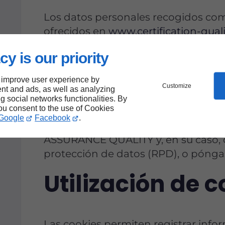
Los datos personales recogidos como
ofrecidos en
www.certification-quali
según protocolos seguros y permi
cy is our priority
QUALITY gestionar las solicitudes re
informáticas.
 improve user experience by
Customize
nt and ads, as well as analyzing
Para cualquier información o ejercic
ng social networks functionalities. By
you consent to the use of Cookies
tratamiento de datos personales g
Google
Facebook
.
ASSURANCE QUALITY, puede poners
ASSURANCE QUALITY y, en su caso, c
protección de datos (RPD), o pónga
Utilización de c
Las cookies permiten registrar infor