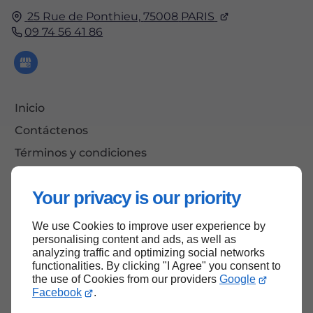
25 Rue de Ponthieu,
75008
PARIS
09 74 56 41 86
Inicio
Contáctenos
Términos y condiciones
Mapa del sitio
Your privacy is our priority
We use Cookies to improve user experience by
Inicio de página
personalising content and ads, as well as
analyzing traffic and optimizing social networks
functionalities. By clicking "I Agree" you consent to
the use of Cookies from our providers
Google
Facebook
.