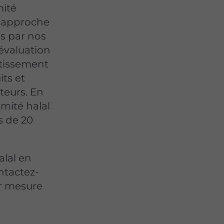
mité
e approche
s par nos
 évaluation
stissement
its et
teurs. En
mité halal
s de 20
alal en
ntactez-
r mesure