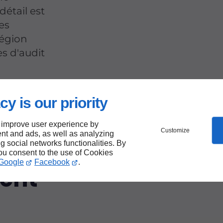
étail est
es
région
s d'audit
cy is our priority
rmité
 improve user experience by
Customize
nt and ads, as well as analyzing
ng social networks functionalities. By
you consent to the use of Cookies
Google
Facebook
.
ent