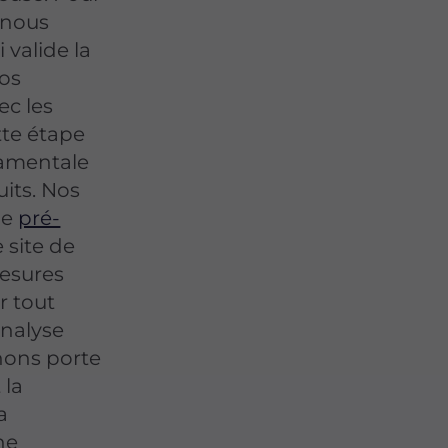
 nous
 valide la
vos
ec les
tte étape
ndamentale
uits. Nos
ne
pré-
 site de
mesures
r tout
analyse
nons porte
 la
a
he