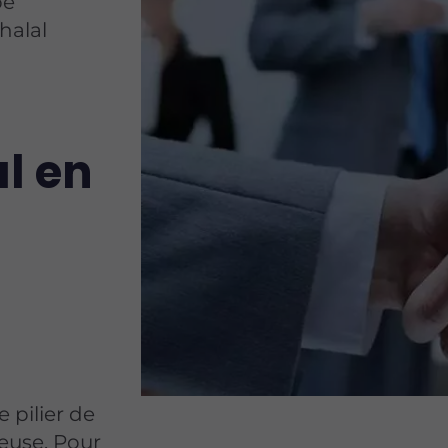
pe
halal
l en
e pilier de
ieuse. Pour