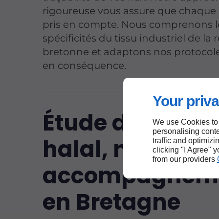
rigoureuse vous assure que chaque d
pris en compte. Nous comprenons l
spécificités du tissu industriel de la 
bretonne et adaptons nos protocole
en conséquence.
Your priva
Étude de confo
We use Cookies to
personalising conte
halal, notre
traffic and optimizi
clicking "I Agree" 
from our providers
accompagnem
en Bretagne