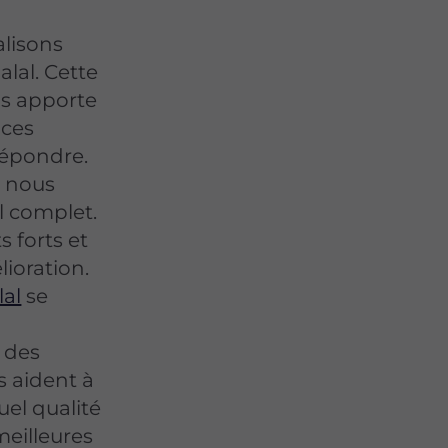
alisons
lal. Cette
us apporte
nces
répondre.
, nous
l complet.
 forts et
lioration.
lal
se
t
 des
 aident à
uel qualité
meilleures